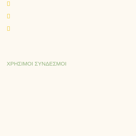
+30 216 400 2500
www.eurovita.gr
K.A.A. Θ33-35-37-41 & Ι32-34-36, 18233,
Αγ. Ιωάννης Ρέντης, Ελλάδα
ΧΡΉΣΙΜΟΙ ΣΎΝΔΕΣΜΟΙ
Ιστορία
Όραμα – Αποστολή – Αξίες
Εξαγωγές
Πιστοποιήσεις & Πολιτικές
Πολιτική απορρήτου
Όροι & προϋποθέσεις
Επικοινωνία