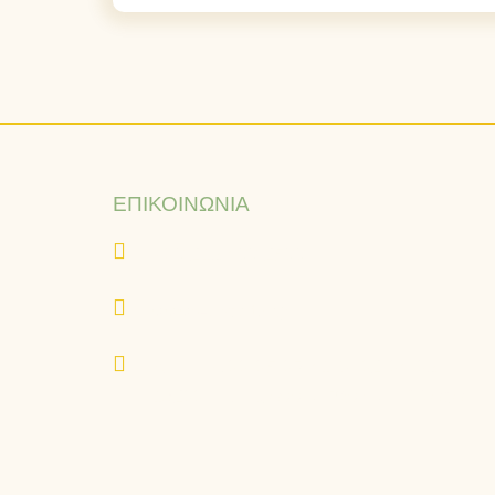
ΕΠΙΚΟΙΝΩΝΊΑ
+30 216 400 2500
www.eurovita.gr
K.A.A. Θ33-35-37-41 & Ι32-34-36,
18233, Αγ. Ιωάννης Ρέντης, Ελλάδα