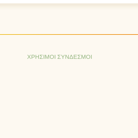
ΧΡΉΣΙΜΟΙ ΣΎΝΔΕΣΜΟΙ
Ιστορία
Όραμα – Αποστολή – Αξίες
Εξαγωγές
Πιστοποιήσεις & Πολιτικές
Πολιτική απορρήτου
Όροι & προϋποθέσεις
Επικοινωνία