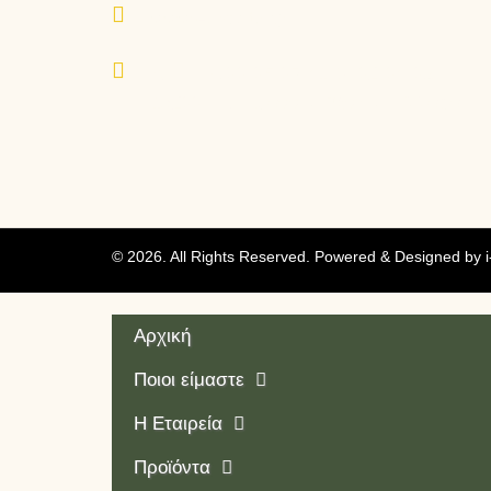
www.eurovita.gr
K.A.A. Θ33-35-37-41 & Ι32-34-36,
18233, Αγ. Ιωάννης Ρέντης, Ελλάδα
© 2026. All Rights Reserved. Powered & Designed by
Αρχική
Ποιοι είμαστε
Η Εταιρεία
Προϊόντα