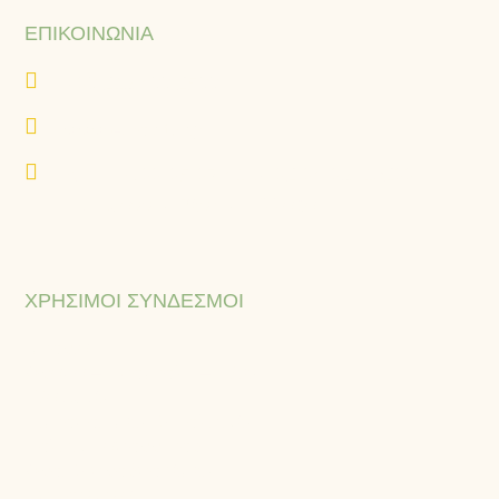
ΕΠΙΚΟΙΝΩΝΊΑ
+30 216 400 2500
www.eurovita.gr
K.A.A. Θ33-35-37-41 & Ι32-34-36, 18233,
Αγ. Ιωάννης Ρέντης, Ελλάδα
ΧΡΉΣΙΜΟΙ ΣΎΝΔΕΣΜΟΙ
Ιστορία
Όραμα – Αποστολή – Αξίες
Εξαγωγές
Πιστοποιήσεις & Πολιτικές
Πολιτική απορρήτου
Όροι & προϋποθέσεις
Επικοινωνία