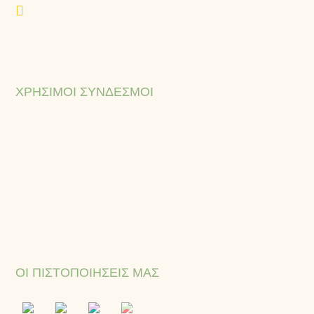
K.A.A. Θ33-35-37-41 & Ι32-34-36, 18233,
Αγ. Ιωάννης Ρέντης, Ελλάδα
ΧΡΉΣΙΜΟΙ ΣΎΝΔΕΣΜΟΙ
Ιστορία
Όραμα – Αποστολή – Αξίες
Εξαγωγές
Πιστοποιήσεις & Πολιτικές
Πολιτική απορρήτου
Όροι & προϋποθέσεις
Επικοινωνία
ΟΙ ΠΙΣΤΟΠΟΙΉΣΕΙΣ ΜΑΣ